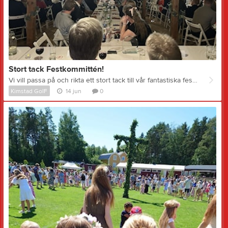
Stort tack Festkommittén!
Vi vill passa på och rikta ett stort tack till vår fantastiska festkommitté! Vilken rolig, trevlig och minnesvärld kväll ni skapade för alla som deltog på Kimstad GoIF:s 100-årsfirande på Löfstad Loge igår! Tack för ert enorma engagemang och alla timmar som ni har lagt ner på den här kvällen. Vilka proffs ni är! Stort tack från alla deltagare!
Kimstad GoIF
14 jun
0