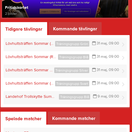
Fritidskortet
2 bilder
Kommande tävlingar
Tidigare tävlingar
Lövhultsträffen Sommar (Region Syd Cup)
31 maj, 09:00
Träningsgrupp Grön
Lövhultsträffen Sommar (Region Syd Cup)
31 maj, 09:00
Träningsgrupp Blå
Lövhultsträffen Sommar (Region Syd Cup)
31 maj, 09:00
Träningsgrupp Silver
Lövhultsträffen Sommar (Region Syd Cup)
31 maj, 09:00
Träningsgrupp Svart
Landehof Trollskytte Summer Biathlon Race 2026
9 maj, 09:00
Träningsgrupp Blå
Kommande matcher
Spelade matcher