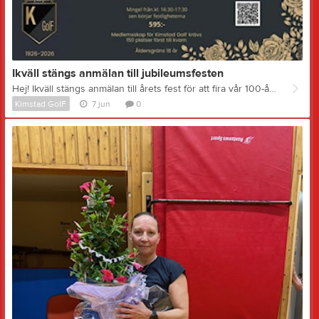
Ikväll stängs anmälan till jubileumsfesten
Hej! Ikväll stängs anmälan till årets fest för att fira vår 100-åring! Vi är nu +100 deltagare anmäla, men platser finns kvar! Först till kvarn: Max 150 platser Kimstad GoIFs 100-årsjubileum lördagen den 13 juni 2026. Vi vill fira 100 år tillsammans med dig! Mer info och anmälan via länken, klicka här eller QR kod i bilden. Mvh Festkommittén Kimstad GoIF 100 år
Kimstad GoIF
7 jun
0