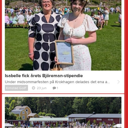
Isabelle fick årets Björeman-stipendie
Under midsommarfesten på Krokhagen delades det ena av årets stipedie till Hasse Björemans minne ut. Stipendiet delas varje år ut till två ungdomar, en inom fotbollssektionen och en inom skidsektionen, som i Hasses anda kämpar väl utifrån sina förutsättningar och är en god kamrat. Ledare och tränare ur respektive sektion utser stipendiaterna. Stipendiet består en minnesgåva, ett presentkort och ett diplom. Årets stipendiat inom skidsektionen är Isabelle Solhamre som fick ta emot minnesgåvan, presentkortet och diplomet av Helena Björeman. Så här lyder motiveringen som Helena Björeman läste upp på midsommarfesten: Årets stipendiat har en enorm rörelse- och aktiveringsglädje och räds inte att prova på vad än som bjuds längs sin väg. Problem är till för att lösas och hinder kan man gå runt - ja, frasen "ingenting är omöjligt" bleknar i jämförelse med din attityd och positiva inställning. Att du dessutom försöker möta alla utmaningar med ett leende gör dina prestationer än större. Alla de här egenskaperna gjorde att du till vår stora glädje kom tillbaka till Skidkul och skidspåren i vinter igen efter några års extremt tuffa utmaningar och stora förändringar. Du har imponerat stort på såväl storögda små skidkulare som vuxna ledare och föräldrar och verkligen bevisat att det i Kimstad finns snöglädje på längden för alla! Du är ett stort föredöme och en förebild där du verkligen personifierar ditt namn - du strålar som en sol och frikostigt delar med dig av din energi och värme samtidigt som du hamrar dig fram och krossar varje sten som kommer framför dig. Isabelle Solhamre, du är mycket väl värd Hans Björemans stipendium. Du kommer ta dig vart än du vill och vi är inte förvånade om du snart står på Sveriges högsta topp! Årets stipendie inom fotbollssektionen kommer att delas ut i samband med Kimstad GoIF Cup i augusti.
Kimstad GoIF
23 jun
1