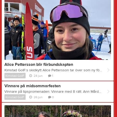
Alice Pettersson blir förbundskapten
Kimstad GoIF:s skidkytt Alice Pettersson tar över som ny förbundskapten för paralandslaget i längdskidor och skidskytte. 22-åringen från Kimstad har nyligen avslutat sina studier inom idrottsvetenskap på Mittuniversitetet och tidigare i våras avslutade hon sin egen elitkarriär inom skidskytte. Men nu tar en ny karrär fart när hon alltså går in som förbundskapten för paralandslaget. – Det är en fantastisk chans att få jobba med elitidrott och dessutom med skidskytte, vilket ligger mig väldigt varmt om hjärtat. Att få vara med och bidra till utvecklingen – både hos åkarna och inom förbundet – känns väldigt inspirerande. Nu börjar resan mot Paralympics 2030, säger Alice till Parasport Sverige. Alice började träna skidkskytte i Kimstad innan hon ens fyllt tio år. Hon var med när föreningen började med skidskytteverksamhet 2013. Efter nian flyttade Alice till Torsy för att gå skidskyttegymnasiet. Därefter gick flyttlasset vidare till Östersund där hon mixade studierna på Mittuniversitetet med elitsatsning. Genom åren har hon hunnit med såvät ungdoms-OS som JVM och SM, som bland annat resultarade i ett SM-guld i rullskytte i klassen D20-22. Och hela karriären har hon fortsatt tävlat i Kimstadjackan! Stort grattis till ditt nya jobb önskar hela Kimstad GoIF!
Kimstad GoIF
24 jun
1
Vinnare på midsommarfesten
Vinnare på tipspromenaden: Vinnare med 8 rätt: Ann Mårdh Andra pris med 7 rätt och närmast på utslagsfrågan: Hanna Appelqvist Tredje pris med 7 rätt och näst bäst på utslagsfrågan: Ola Lindgren Lottade vinnare i mångkampen: Märta Mollén Georg Fladrich Peter Skoog Grattis till vinnarna! Priserna kommer att levereras till er inom kort.
Kimstad GoIF
26 jun
0