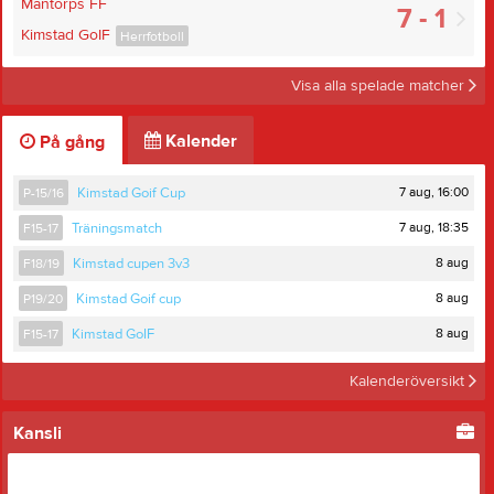
Mantorps FF
7 - 1
Kimstad GoIF
Herrfotboll
Visa alla spelade matcher
Kalender
På gång
7 aug, 16:00
P-15/16
Kimstad Goif Cup
7 aug, 18:35
F15-17
Träningsmatch
8 aug
F18/19
Kimstad cupen 3v3
8 aug
P19/20
Kimstad Goif cup
8 aug
F15-17
Kimstad GoIF
Kalenderöversikt
Kansli