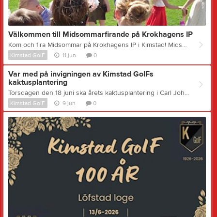
Välkommen till Midsommarfirande på Krokhagens IP
Kom och fira Midsommar på Krokhagens IP i Kimstad! Midsommarfesterna på Krokhagen är en härlig tradition sedan 1972. Varmt välkomna att vara med och föra traditionen vidare! För att få in midsommarstämningen tidigt är du varmt välkommen till Krokhagen på torsdagskvällen vid 18-tiden för att vara med och klä midsommarstången med eklöv och blommor, ta gärna med blommor! Midsommarfesten börjar vid klockan 13:30 på Midsommarafton med bland annat våffel- och fikaservering, chokladhjul och lotterier, häst med vagn, fiskdamm, mångkamp och fotbollsstraffar samt tipspromenad och stipendieutdelning! Vid 14-tiden blir det dans runt midsommarstången som avslutas med glass till alla dansande barn och pris till tre fina midsommarkransar. Som vanligt anordnar vi med lövade skrindor som barnen kan åka med till festplatsen. Hålltider för skrindorna: 12:50 Skogskullevägen 12:50 Kyrkbyn 13:00 Pizzerian 13:30 Greby (vid gamla kiosken) Hemfärd med skrindorna för de som även vill åka med tillbaka sker cirka 16:30. Info: Om du inte åker skrinda, kommer till fots eller cyklar till festen utan kommer med bil så tar vi en parkeringsavgift på 30 kr per bil, swish till 1234522033 Varmt välkomna till Midsommarfirandet i Kimstad! Arrangör: Kimstad GoIF
Kimstad GoIF
11 jun
0
Var med på invigningen av Kimstad GoIFs
kaktusplantering
Torsdagen den 18 juni ska årets kaktusplantering i Carl Johans Park i Norrköping invigas! 100-åringen Kimstad GoIF har blivit utvald att få en av de två hedersplanteringarna och vår förening kommer att uppmärksammas under invigningen. Ceremonin börjar kl 11.00. Kom gärna och var med på plats i Carl Johans Park under invigningen! Kanske med en Kimstadtröja på så att våra fina färger syns ordentligt :)
Kimstad GoIF
9 jun
0