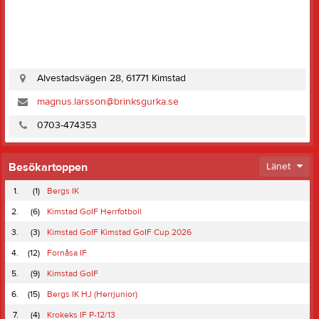
Alvestadsvägen 28, 61771 Kimstad
magnus.larsson@brinksgurka.se
0703-474353
Besökartoppen
Länet
1.
(1)
Bergs IK
2.
(6)
Kimstad GoIF Herrfotboll
3.
(3)
Kimstad GoIF Kimstad GoIF Cup 2026
4.
(12)
Fornåsa IF
5.
(9)
Kimstad GoIF
6.
(15)
Bergs IK HJ (Herrjunior)
7.
(4)
Krokeks IF P-12/13