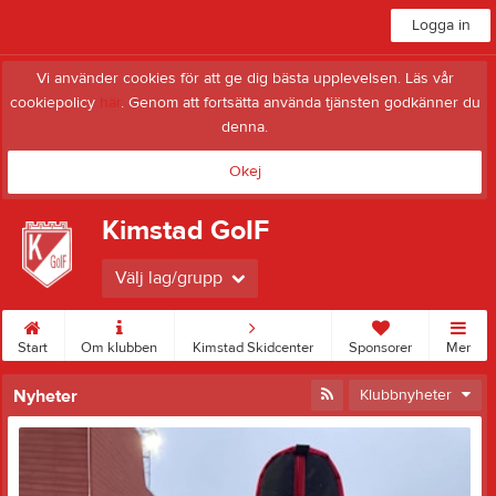
Logga in
Vi använder cookies för att ge dig bästa upplevelsen. Läs vår
cookiepolicy
här
. Genom att fortsätta använda tjänsten godkänner du
denna.
Okej
Kimstad GoIF
Välj lag/grupp
Start
Om klubben
Kimstad Skidcenter
Sponsorer
Mer
Nyheter
Klubbnyheter