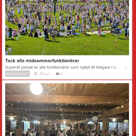
Tack alla midsommarfunktionärer
Superbt jobbat av alla funktionärer som hjälpt till tidigare i veckan, på midsommarafton och med efterarbetet. Tror aldrig att det har flutit på så bra som detta år - tack vare er alla! Hoppas att ingen är slutkörd utan att det flutit på för att vi är många som bidragit med lagom mycket var och en. Från första anvisad parkering, de sköna tonerna från midsommarsångarna, den gräddade våfflan, det snurrade chokladhjulet och till sista fiskdammsnappet - en applåd till oss alla! Tack vare er kan vi fortsätta och hålla vår midsommartradition vid liv! På Skidcentrets facebooksida och instagram finns det massa fina bilder från midsommarfesten att njuta av! Klickar här för att komma till facebookinlägget
Kimstad GoIF
23 jun
0