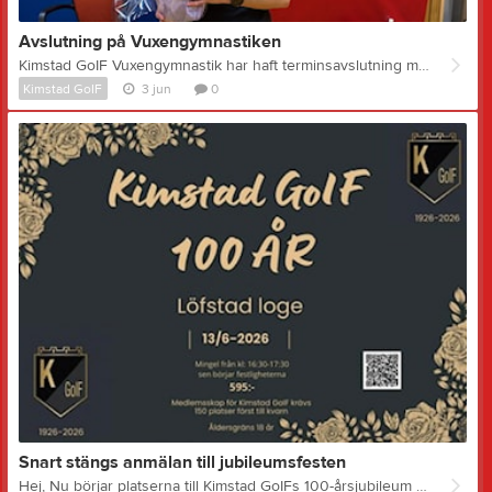
Avslutning på Vuxengymnastiken
Kimstad GoIF Vuxengymnastik har haft terminsavslutning med avtackning av vår fantastiska ledare Stina Pressfeldt. Vi är ett härligt gäng vuxna i lite blandade åldrar som träffas varje tisdag kl 18:00 i Grebyskolans gymnastiksal för att träna under ledning av Stina. För närvarande är vi ett 20 tal kvinnor och män med ungefär lika många av varje. Träning med olika sektioner för olika delar av kroppen. Bland annat med gummiband för armar och ben. Vi kör ca 1 timma med träning inklusive nedvarvning. Därefter möjlighet till bastu och dusch. Höstterminen börjar igen den 1:a september och vi har plats för flera deltagare och ser fram mot att hälsa er välkomna. Kontaktperson Kjell Ohlsson mail: kjll.a.ohlsson@gmail.com Mvh Vuxengymnastiken
Kimstad GoIF
3 jun
0
Snart stängs anmälan till jubileumsfesten
Hej, Nu börjar platserna till Kimstad GoIFs 100-årsjubileum lördagen den 13 juni 2026 att fyllas. Vi vill fira 100 år tillsammans med dig. Sista anmälan till årets fest för att fira vår 100-åring är nu på söndag 7 juni. Mer info och anmälan via länken, klicka här eller QR kod i bilden. Först till kvarn: Max 150 platser Mvh Festkommittén Kimstad GoIF 100 år