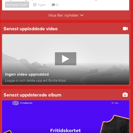
Kimstad GoIF
1 jun
0
Visa fler nyheter
Senast uppladdade video
Ingen video uppladdad
Logga in och ladda upp ert första klipp
Senast uppdaterade album